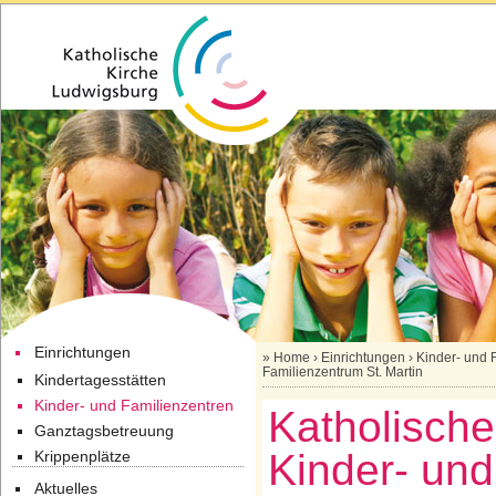
Einrichtungen
»
Home
›
Einrichtungen
›
Kinder- und 
Familienzentrum St. Martin
Kindertagesstätten
Kinder- und Familienzentren
Katholisch
Ganztagsbetreuung
Kinder- und
Krippenplätze
Aktuelles