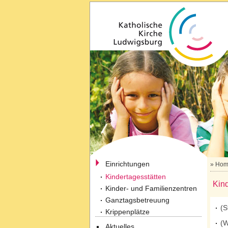
Einrichtungen
»
Hom
Kindertagesstätten
Kind
Kinder- und Familienzentren
Ganztagsbetreuung
(S
Krippenplätze
(W
Aktuelles