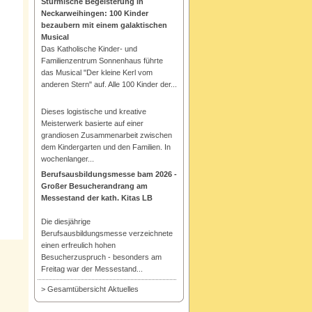
Stürmische Begeisterung in
Neckarweihingen: 100 Kinder
bezaubern mit einem galaktischen
Musical
Das Katholische Kinder- und
Familienzentrum Sonnenhaus führte
das Musical "Der kleine Kerl vom
anderen Stern" auf. Alle 100 Kinder der...
Dieses logistische und kreative
Meisterwerk basierte auf einer
grandiosen Zusammenarbeit zwischen
dem Kindergarten und den Familien. In
wochenlanger...
Berufsausbildungsmesse bam 2026 -
Großer Besucherandrang am
Messestand der kath. Kitas LB
Die diesjährige
Berufsausbildungsmesse verzeichnete
einen erfreulich hohen
Besucherzuspruch - besonders am
Freitag war der Messestand...
> Gesamtübersicht Aktuelles