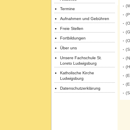
(W
Termine
(P
Aufnahmen und Gebühren
(O
Freie Stellen
(G
Fortbildungen
(O
Über uns
(S
Unsere Fachschule St.
(N
Loreto Ludwigsburg
(H
Katholische Kirche
(E
Ludwigsburg
(E
Datenschutzerklärung
(S